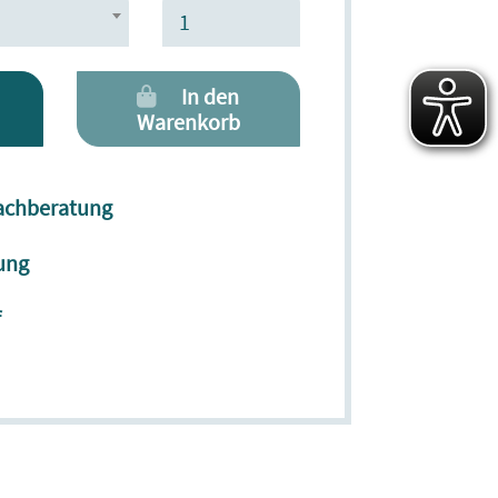
In den
Warenkorb
Fachberatung
ung
f