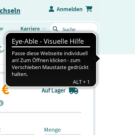
Anmelden
echseln
er
Karriere
WEITERES PRODUKTSORTIMENT
 €
Auf Lager
t
Menge