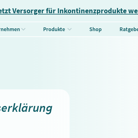
etzt Versorger für Inkontinenzprodukte w
(current)
rnehmen
Produkte
Shop
Ratgeb
serklärung