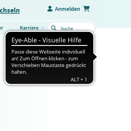
Anmelden
echseln
er
Karriere