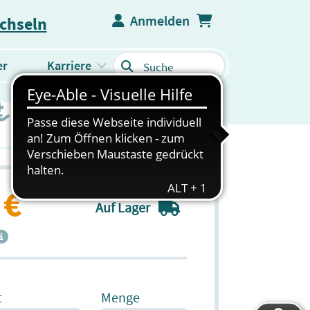
Anmelden
echseln
er
Karriere
WEITERES PRODUKTSORTIMENT
 €
Auf Lager
t
Menge