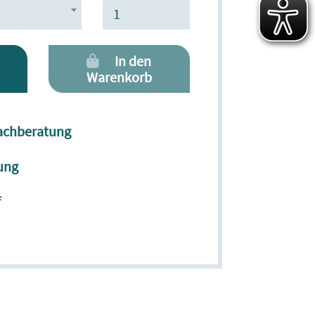
In den
Warenkorb
Fachberatung
ung
f