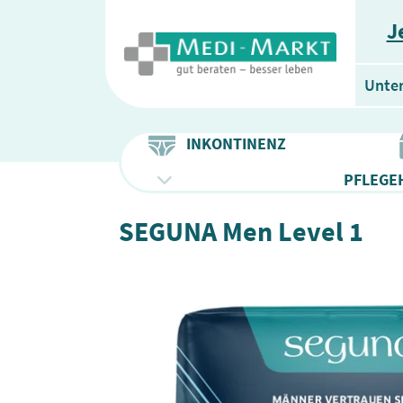
J
Unte
INKONTINENZ
PFLEGEH
SEGUNA Men Level 1