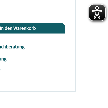
n den Warenkorb
Fachberatung
ung
f