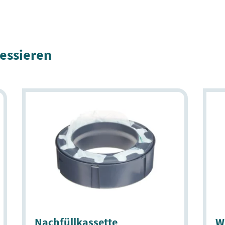
ressieren
Nachfüllkassette
W