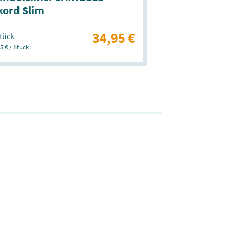
kord Slim
34,95 €
tück
5 € / Stück